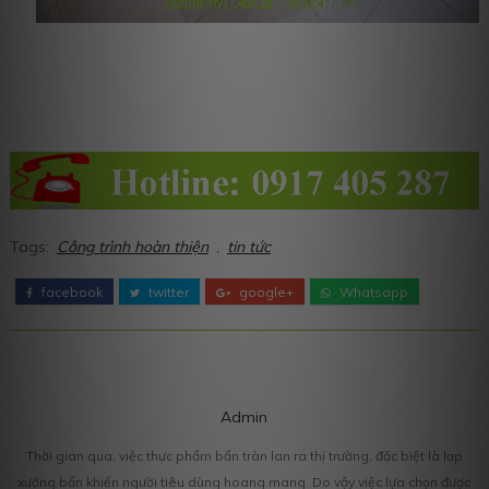
Tags:
Công trình hoàn thiện
,
tin tức
facebook
twitter
google+
Whatsapp
Admin
Thời gian qua, việc thực phẩm bẩn tràn lan ra thị trường, đặc biệt là lạp
xưởng bẩn khiến người tiêu dùng hoang mang. Do vậy việc lựa chọn được